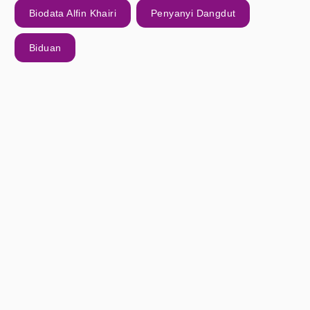
Biodata Alfin Khairi
Penyanyi Dangdut
Biduan