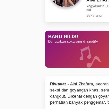
Yogyakarta, 1
s/d
Sekarang
BARU RILIS!
Dengarkan sekarang di spotify
Riwayat
- Aini Zhafara, seora
seksi dan goyangan khas, sema
dangdut. Dikenal dengan goyan
perhatian banyak penggemar, 