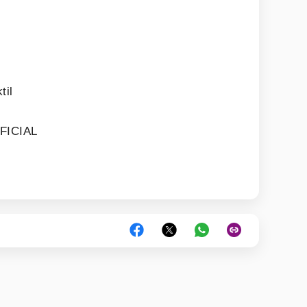
til
8
FICIAL