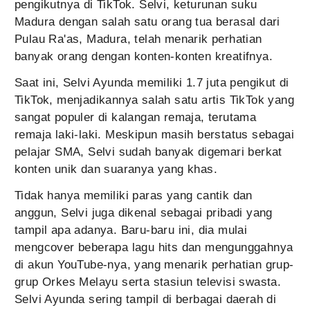
pengikutnya di TikTok. Selvi, keturunan suku
Madura dengan salah satu orang tua berasal dari
Pulau Ra'as, Madura, telah menarik perhatian
banyak orang dengan konten-konten kreatifnya.
Saat ini, Selvi Ayunda memiliki 1.7 juta pengikut di
TikTok, menjadikannya salah satu artis TikTok yang
sangat populer di kalangan remaja, terutama
remaja laki-laki. Meskipun masih berstatus sebagai
pelajar SMA, Selvi sudah banyak digemari berkat
konten unik dan suaranya yang khas.
Tidak hanya memiliki paras yang cantik dan
anggun, Selvi juga dikenal sebagai pribadi yang
tampil apa adanya. Baru-baru ini, dia mulai
mengcover beberapa lagu hits dan mengunggahnya
di akun YouTube-nya, yang menarik perhatian grup-
grup Orkes Melayu serta stasiun televisi swasta.
Selvi Ayunda sering tampil di berbagai daerah di