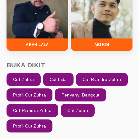
ABAH LALA
ABI KDI
BUKA DIKIT
Cut Zuhra
Cut Lida
Cut Riandra Zuhra
Profil Cut Zuhra
Penyanyi Dangdut
Cut Riandra Zuhra
Cut Zuhra
Profil Cut Zuhra