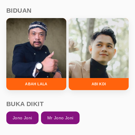
BIDUAN
ABAH LALA
ABI KDI
BUKA DIKIT
Jono Joni
Mr Jono Joni