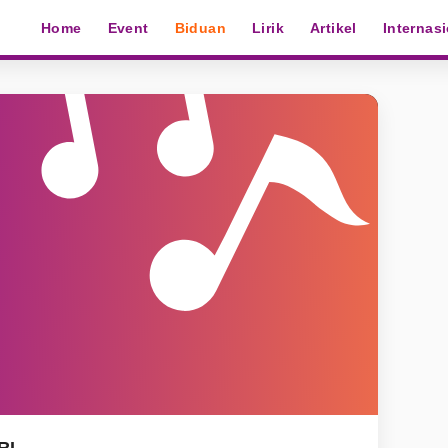
Home
Event
Biduan
Lirik
Artikel
Internas
RI