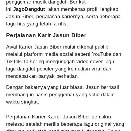
penggemar musik dangdut. Berikut
ini
JagoDangdut
akan membahas profil lengkap
Jasun Biber, perjalanan kariernya, serta beberapa
lagu hits yang telah ia rilis.
Perjalanan Karir Jasun Biber
Awal Karier Jasun Biber mulai dikenal publik
melalui platform media sosial seperti YouTube dan
TikTok. Ia sering mengunggah video cover lagu-
lagu dangdut populer yang kemudian viral dan
mendapatkan banyak perhatian.
Dengan bakatnya yang luar biasa, Jasun berhasil
membangun basis penggemar yang solid dalam
waktu singkat.
Perjalanan Karier Karier Jasun Biber semakin
melesat setelah merilis beberapa lagu original yang