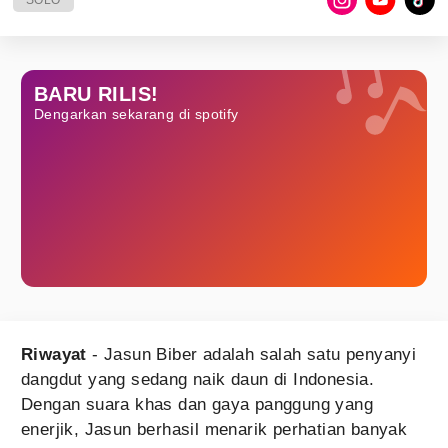
SOLO
BARU RILIS!
Dengarkan sekarang di spotify
Riwayat
- Jasun Biber adalah salah satu penyanyi
dangdut yang sedang naik daun di Indonesia.
Dengan suara khas dan gaya panggung yang
enerjik, Jasun berhasil menarik perhatian banyak