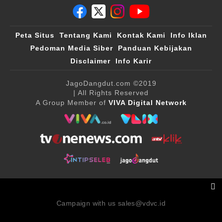
Peta Situs
Tentang Kami
Kontak Kami
Info Iklan
Pedoman Media Siber
Panduan Kebijakan
Disclaimer
Info Karir
JagoDangdut.com
©2019
| All Rights Reserved
A Group Member of
VIVA Digital Network
