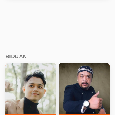
BIDUAN