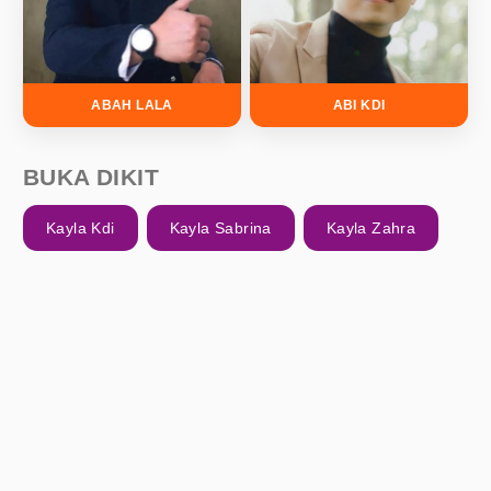
ABAH LALA
ABI KDI
BUKA DIKIT
Kayla Kdi
Kayla Sabrina
Kayla Zahra