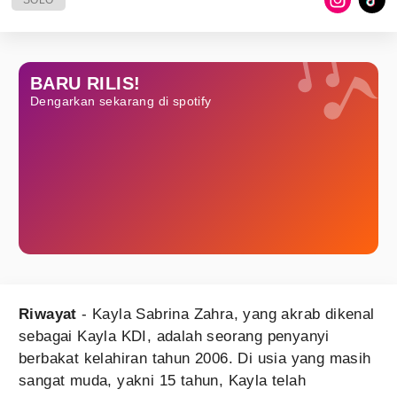
SOLO
BARU RILIS!
Dengarkan sekarang di spotify
Riwayat
- Kayla Sabrina Zahra, yang akrab dikenal
sebagai Kayla KDI, adalah seorang penyanyi
berbakat kelahiran tahun 2006. Di usia yang masih
sangat muda, yakni 15 tahun, Kayla telah