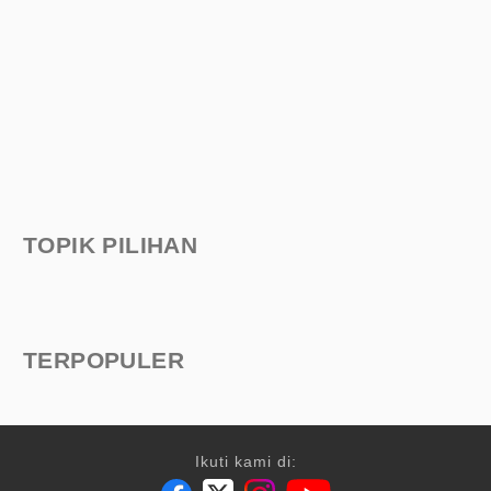
TOPIK PILIHAN
TERPOPULER
Ikuti kami di: