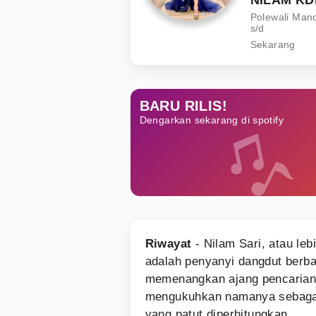
Polewali Mand
s/d
Sekarang
BARU RILIS!
Dengarkan sekarang di spotify
Riwayat
- Nilam Sari, atau le
adalah penyanyi dangdut berba
memenangkan ajang pencarian 
mengukuhkan namanya sebagai
yang patut diperhitungkan.